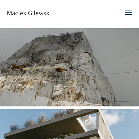
Maciek Gilewski 
Shona McElroy x CDK Stone